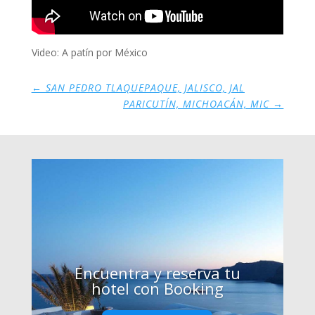
Video: A patín por México
←
SAN PEDRO TLAQUEPAQUE, JALISCO, JAL
PARICUTÍN, MICHOACÁN, MIC
→
Encuentra y reserva tu
hotel con Booking