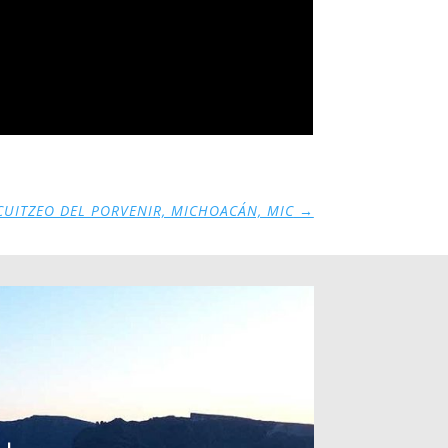
CUITZEO DEL PORVENIR, MICHOACÁN, MIC
→