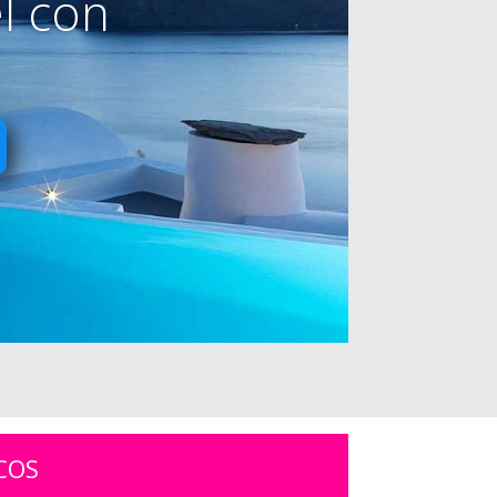
l con
COS