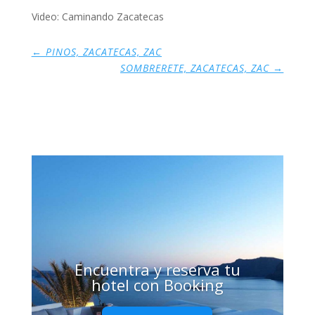
Video: Caminando Zacatecas
←
PINOS, ZACATECAS, ZAC
SOMBRERETE, ZACATECAS, ZAC
→
Encuentra y reserva tu
hotel con Booking