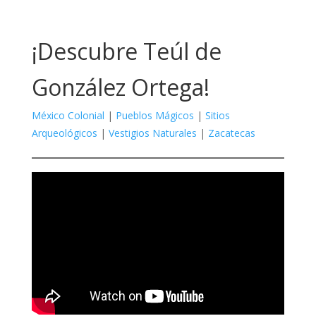
¡Descubre Teúl de
González Ortega!
México Colonial
|
Pueblos Mágicos
|
Sitios
Arqueológicos
|
Vestigios Naturales
|
Zacatecas