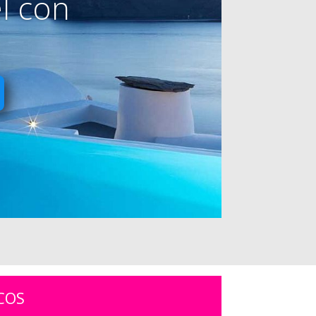
l con
COS