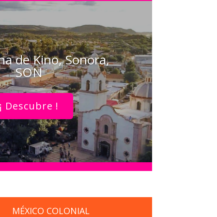
a de Kino, Sonora,
SON
¡ Descubre !
MÉXICO COLONIAL