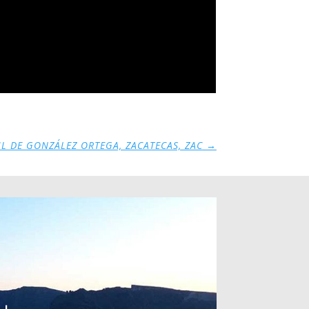
L DE GONZÁLEZ ORTEGA, ZACATECAS, ZAC
→