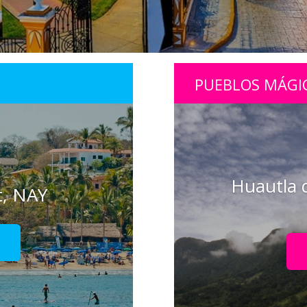
PUEBLOS MÁGI
Huautla 
t, NAY
!