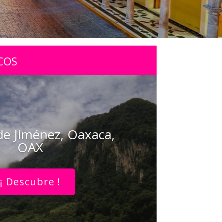
COS
de Jiménez, Oaxaca,
OAX
¡ Descubre !