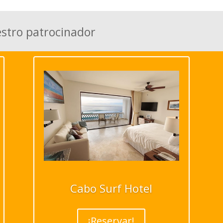
estro patrocinador
Cabo Surf Hotel
¡Reservar!