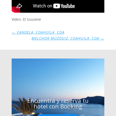
Video: El Souvenir
←
CANDELA, COAHUILA, COA
MELCHOR MÚZQUIZ, COAHUILA, COA
→
Encuentra y reserva tu
hotel con Booking