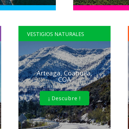
VESTIGIOS NATURALES
Arteaga, Coahuila,
COA
¡ Descubre !