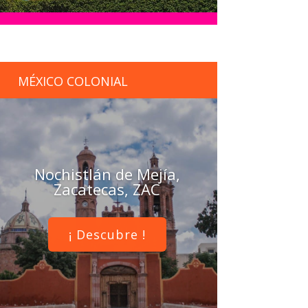
MÉXICO COLONIAL
Nochistlán de Mejía,
Zacatecas, ZAC
¡ Descubre !