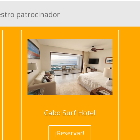
estro patrocinador
Cabo Surf Hotel
¡Reservar!