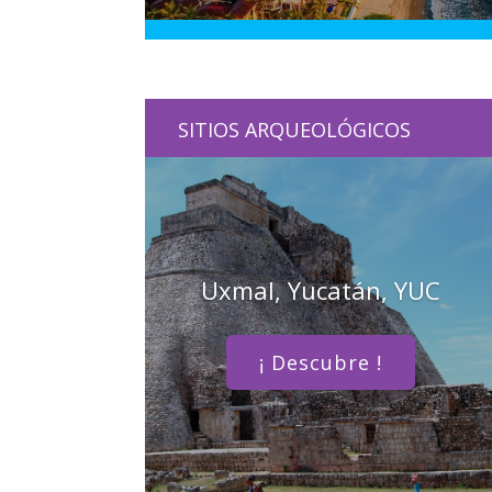
SITIOS ARQUEOLÓGICOS
Uxmal, Yucatán, YUC
¡ Descubre !