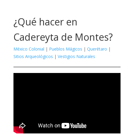
¿Qué hacer en
Cadereyta de Montes?
México Colonial
|
Pueblos Mágicos
|
Querétaro
|
Sitios Arqueológicos
|
Vestigios Naturales