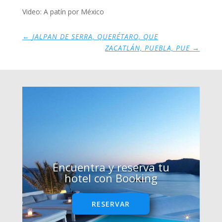
Video: A patín por México
←
JALPAN DE SERRA, QUERÉTARO, QUE
ZACATLÁN, PUEBLA, PUE
→
Encuentra y reserva tu
hotel con Booking
RESERVAR