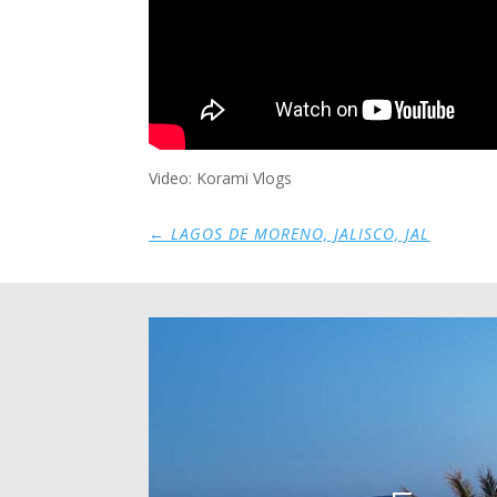
Video: Korami Vlogs
←
LAGOS DE MORENO, JALISCO, JAL