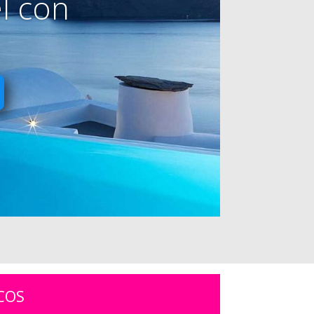
l con
COS