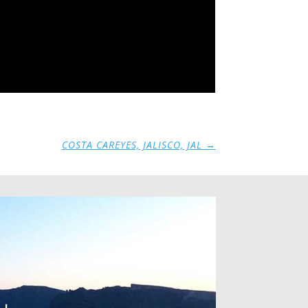
COSTA CAREYES, JALISCO, JAL
→