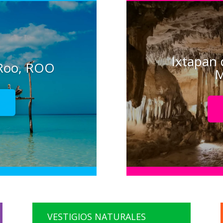
Ixtapan 
 Roo, ROO
M
!
VESTIGIOS NATURALES