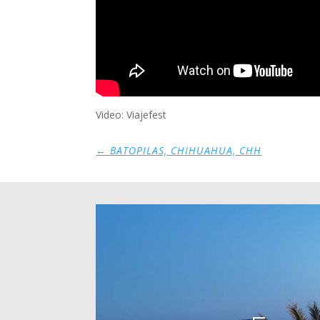
Video: Viajefest
←
BATOPILAS, CHIHUAHUA, CHH