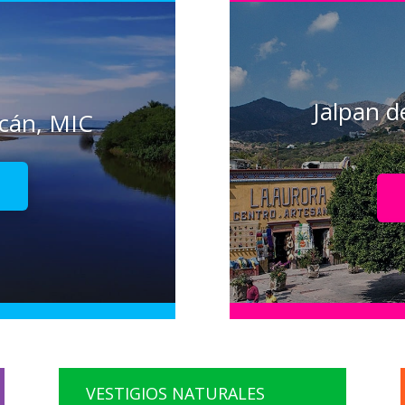
Jalpan d
acán, MIC
!
VESTIGIOS NATURALES