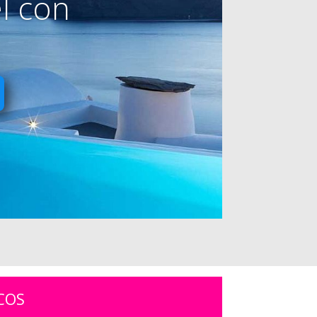
l con
COS