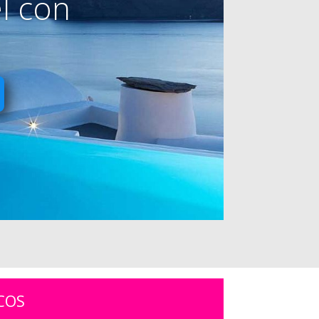
l con
COS