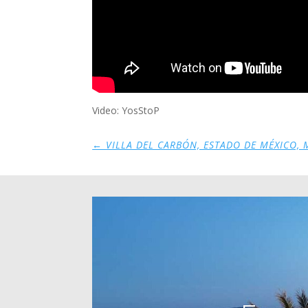
Video: YosStoP
←
VILLA DEL CARBÓN, ESTADO DE MÉXICO, 