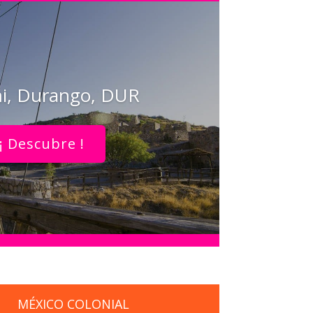
i, Durango, DUR
¡ Descubre !
MÉXICO COLONIAL