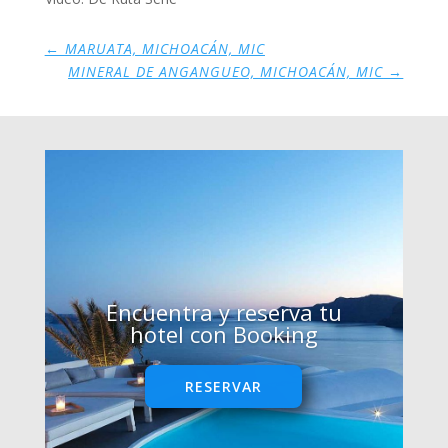
←
MARUATA, MICHOACÁN, MIC
MINERAL DE ANGANGUEO, MICHOACÁN, MIC
→
Encuentra y reserva tu
hotel con Booking
RESERVAR