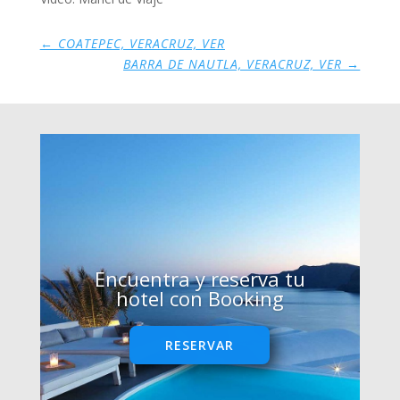
←
COATEPEC, VERACRUZ, VER
BARRA DE NAUTLA, VERACRUZ, VER
→
Encuentra y reserva tu
hotel con Booking
RESERVAR