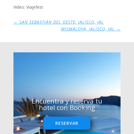
Video: Viajefest
←
SAN SEBASTIÁN DEL OESTE, JALISCO, JAL
MISMALOYA, JALISCO, JAL
→
Encuentra y reserva tu
hotel con Booking
RESERVAR