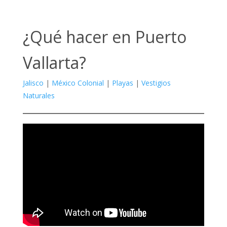
¿Qué hacer en Puerto
Vallarta?
Jalisco
|
México Colonial
|
Playas
|
Vestigios
Naturales