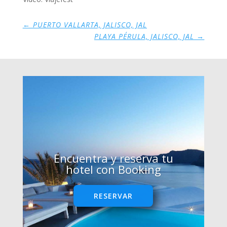
←
PUERTO VALLARTA, JALISCO, JAL
PLAYA PÉRULA, JALISCO, JAL
→
Encuentra y reserva tu
hotel con Booking
RESERVAR