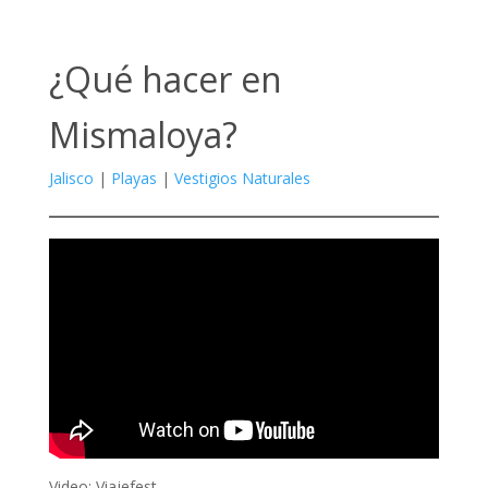
¿Qué hacer en
Mismaloya?
Jalisco
|
Playas
|
Vestigios Naturales
Video: Viajefest