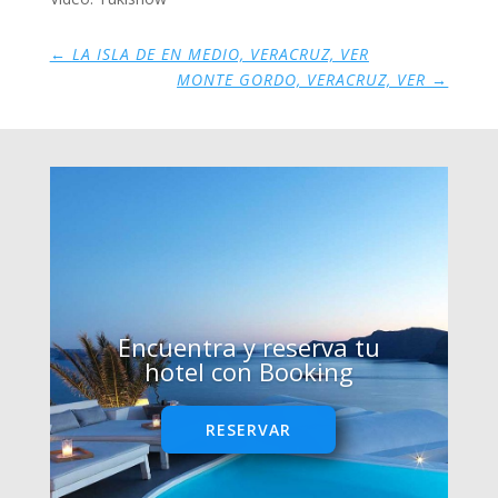
←
LA ISLA DE EN MEDIO, VERACRUZ, VER
MONTE GORDO, VERACRUZ, VER
→
Encuentra y reserva tu
hotel con Booking
RESERVAR