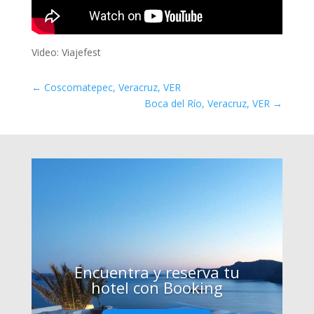
Video: Viajefest
←
Coscomatepec, Veracruz, VER
Boca del Río, Veracruz, VER
→
Encuentra y reserva tu
hotel con Booking