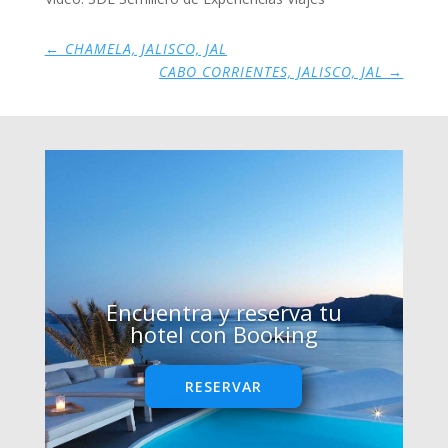
←
CHAMELA, JALISCO, JAL
CABO CORRIENTES, JALISCO, JAL
→
Encuentra y reserva tu
hotel con Booking
RESERVAR