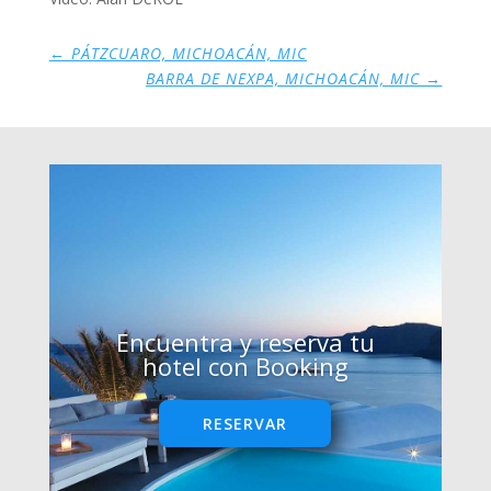
←
PÁTZCUARO, MICHOACÁN, MIC
BARRA DE NEXPA, MICHOACÁN, MIC
→
Encuentra y reserva tu
hotel con Booking
RESERVAR