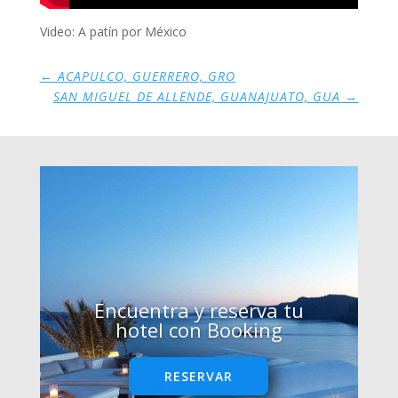
Video: A patín por México
←
ACAPULCO, GUERRERO, GRO
SAN MIGUEL DE ALLENDE, GUANAJUATO, GUA
→
Encuentra y reserva tu
hotel con Booking
RESERVAR