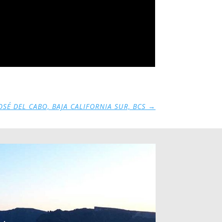
OSÉ DEL CABO, BAJA CALIFORNIA SUR, BCS
→