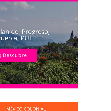
lan del Progreso,
uebla, PUE
¡ Descubre !
MÉXICO COLONIAL