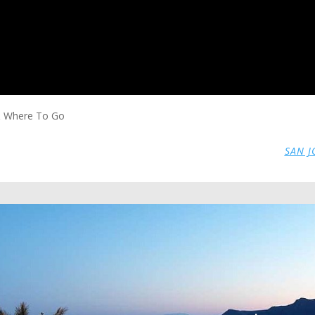
 & Where To Go
SAN J