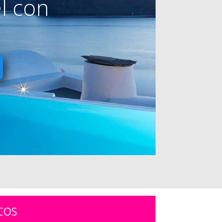
l con
COS