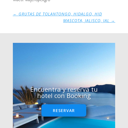
←
GRUTAS DE TOLANTONGO, HIDALGO, HID
MASCOTA, JALISCO, JAL
→
Encuentra y reserva tu
hotel con Booking
RESERVAR