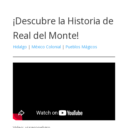
¡Descubre la Historia de
Real del Monte!
Hidalgo
|
México Colonial
|
Pueblos Mágicos
Video: viajeropeligro