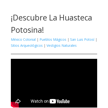
¡Descubre La Huasteca
Potosina!
México Colonial
|
Pueblos Mágicos
|
San Luis Potosí
|
Sitios Arqueológicos
|
Vestigios Naturales