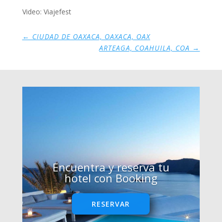
Video: Viajefest
←
CIUDAD DE OAXACA, OAXACA, OAX
ARTEAGA, COAHUILA, COA
→
Encuentra y reserva tu
hotel con Booking
RESERVAR