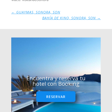
←
GUAYMAS, SONORA, SON
BAHÍA DE KINO, SONORA, SON
→
Encuentra y reserva tu
hotel con Booking
RESERVAR