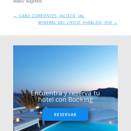
Video: Viajefest
←
CABO CORRIENTES, JALISCO, JAL
MINERAL DEL CHICO, HIDALGO, HID
→
Encuentra y reserva tu
hotel con Booking
RESERVAR