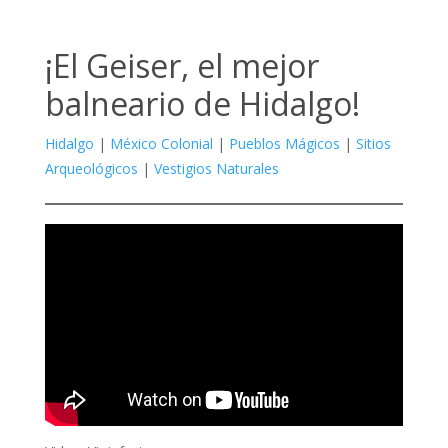
¡El Geiser, el mejor
balneario de Hidalgo!
Hidalgo
|
México Colonial
|
Pueblos Mágicos
|
Sitios
Arqueológicos
|
Vestigios Naturales