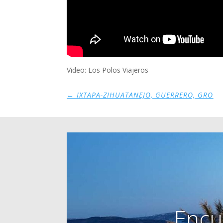
Video: Los Polos Viajeros
←
IXTAPA-ZIHUATANEJO, GUERRERO, GRO
Encu