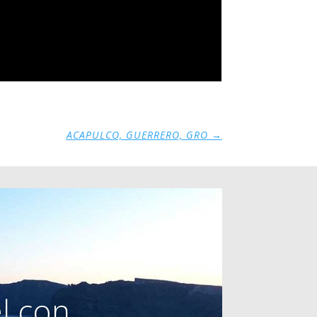
ACAPULCO, GUERRERO, GRO
→
l con