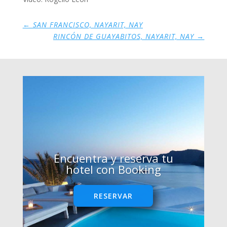
←
SAN FRANCISCO, NAYARIT, NAY
RINCÓN DE GUAYABITOS, NAYARIT, NAY
→
Encuentra y reserva tu
hotel con Booking
RESERVAR