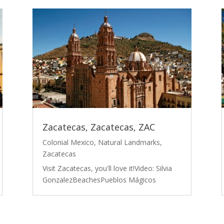
Zacatecas, Zacatecas, ZAC
Colonial Mexico
,
Natural Landmarks
,
Zacatecas
Visit Zacatecas, you'll love it!Video: Silvia
GonzalezBeachesPueblos Mágicos