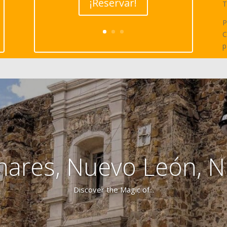
¡Reservar!
T
P
C
p
nares, Nuevo León, 
Discover the Magic of...