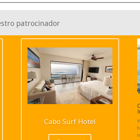
estro patrocinador
C
I
Cabo Surf Hotel
V
h
m