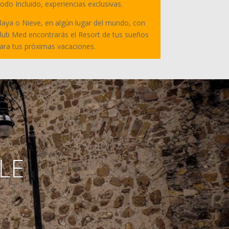
odo Incluido, experiencias exclusivas.
laya o Nieve, en algún lugar del mundo, con
lub Med encontrarás el Resort de tus sueños
ara tus próximas vacaciones.
NLE