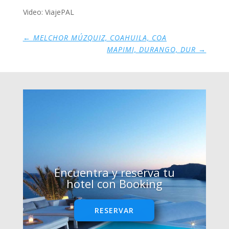
Video: ViajePAL
←
MELCHOR MÚZQUIZ, COAHUILA, COA
MAPIMI, DURANGO, DUR
→
Encuentra y reserva tu
hotel con Booking
RESERVAR