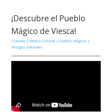
¡Descubre el Pueblo
Mágico de Viesca!
Coahuila
|
México Colonial
|
Pueblos Mágicos
|
Vestigios Naturales