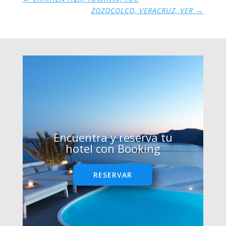
ZOZOCOLCO, VERACRUZ, VER
→
Encuentra y reserva tu
hotel con Booking
RESERVAR