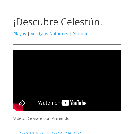
¡Descubre Celestún!
Playas
|
Vestigios Naturales
|
Yucatán
Video: De viaje con Armando
←
CHICHEN ITZA, YUCATÁN, YUC