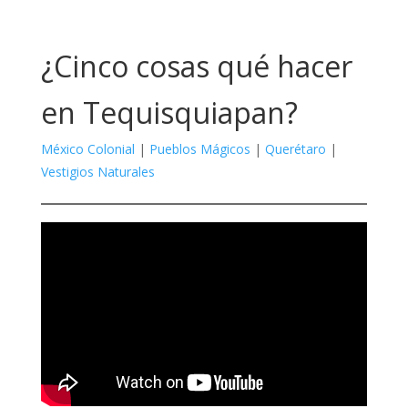
¿Cinco cosas qué hacer
en Tequisquiapan?
México Colonial
|
Pueblos Mágicos
|
Querétaro
|
Vestigios Naturales