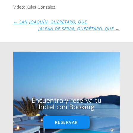
Video: Kukis González
←
SAN JOAQUÍN, QUERÉTARO, QUE
JALPAN DE SERRA, QUERÉTARO, QUE
→
Encuentra y reserva tu
hotel con Booking
RESERVAR