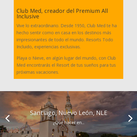
Club Med, creador del Premium All
Inclusive
Vive lo extraordinario. Desde 1950, Club Med te ha
hecho sentir como en casa en los destinos más
impresionantes de todo el mundo. Resorts Todo
Incluido, experiencias exclusivas.
Playa o Nieve, en algún lugar del mundo, con Club
Med encontrarás el Resort de tus sueños para tus
próximas vacaciones.
Santiago, Nuevo León, NLE
¿Qué hacer en...