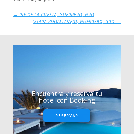
←
PIE DE LA CUESTA, GUERRERO, GRO
IXTAPA-ZIHUATANEJO, GUERRERO, GRO
→
Encuentra y reserva tu
hotel con Booking
RESERVAR