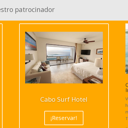
estro patrocinador
C
I
Cabo Surf Hotel
V
h
m
¡Reservar!
T