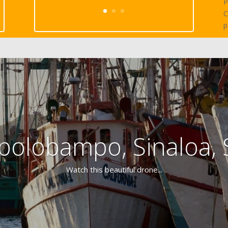
P
C
p
polobampo, Sinaloa, 
Watch this beautiful drone...