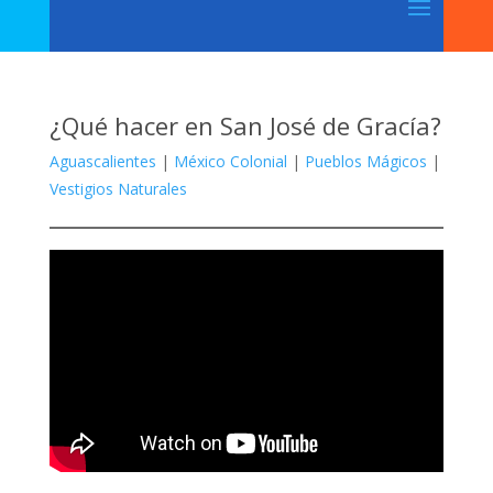
¿Qué hacer en San José de Gracía?
Aguascalientes
|
México Colonial
|
Pueblos Mágicos
|
Vestigios Naturales