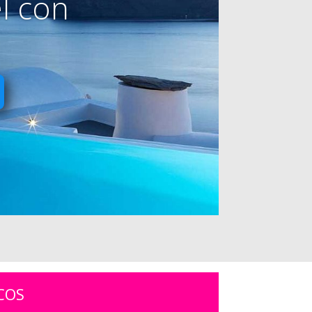
l con
COS