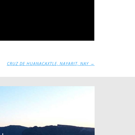
CRUZ DE HUANACAXTLE, NAYARIT, NAY
→