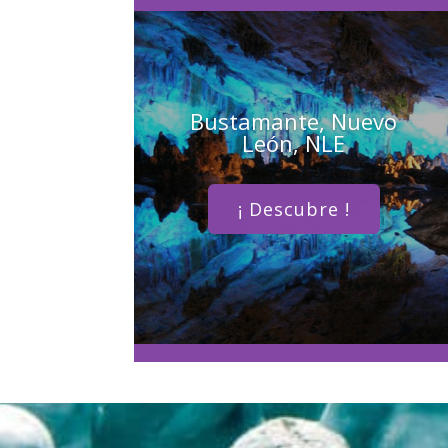
Bustamante, Nuevo
León, NLE
¡ Descubre !