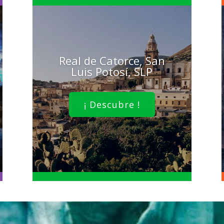
Real de Catorce, San
Luis Potosí, SLP
¡ Descubre !