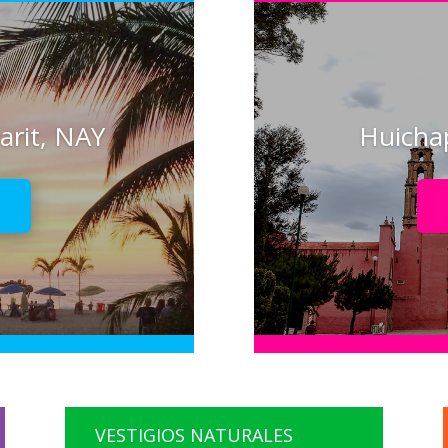
arit, NAY
Huicha
!
VESTIGIOS NATURALES