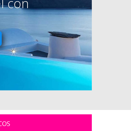
l con
COS