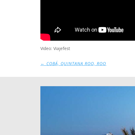
Video: Viajefest
←
COBÁ, QUINTANA ROO, ROO