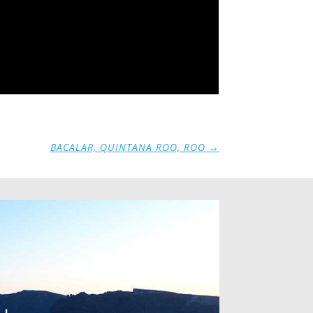
BACALAR, QUINTANA ROO, ROO
→