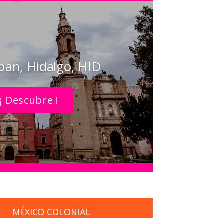
pan, Hidalgo, HID
¡ Descubre !
MÉXICO COLONIAL