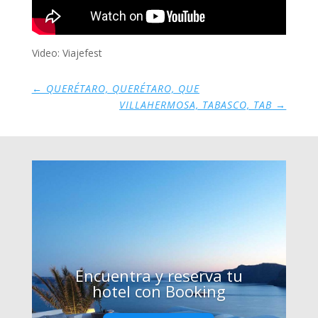
Video: Viajefest
←
QUERÉTARO, QUERÉTARO, QUE
VILLAHERMOSA, TABASCO, TAB
→
Encuentra y reserva tu
hotel con Booking