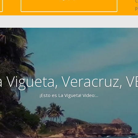
C
p
a Vigueta, Veracruz, V
¡Esto es La Vigueta! Video:...