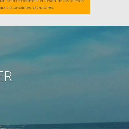
lub Med encontrarás el Resort de tus sueños
ara tus próximas vacaciones.
ER