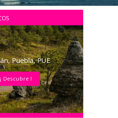
COS
lán, Puebla, PUE
¡ Descubre !