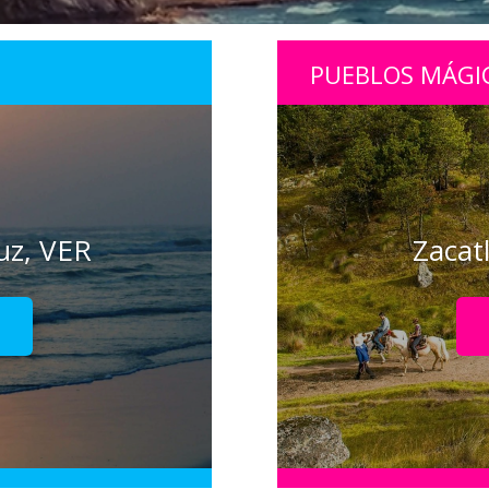
PUEBLOS MÁGI
uz, VER
Zacat
!