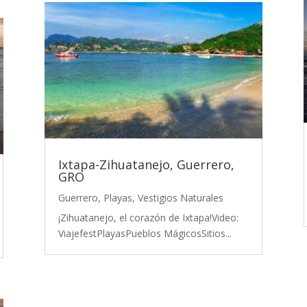
Ixtapa-Zihuatanejo, Guerrero,
GRO
Guerrero
,
Playas
,
Vestigios Naturales
¡Zihuatanejo, el corazón de Ixtapa!Video:
ViajefestPlayasPueblos MágicosSitios...