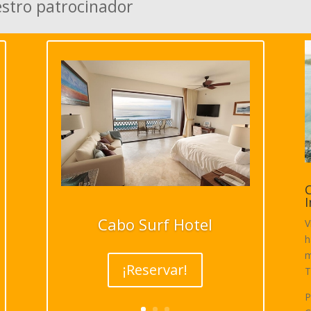
estro patrocinador
C
I
Cabo Surf Hotel
V
h
m
¡Reservar!
T
P