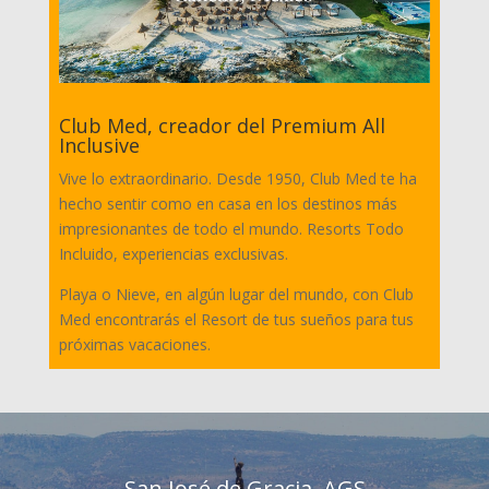
Club Med, creador del Premium All
Inclusive
Vive lo extraordinario. Desde 1950, Club Med te ha
hecho sentir como en casa en los destinos más
impresionantes de todo el mundo. Resorts Todo
Incluido, experiencias exclusivas.
Playa o Nieve, en algún lugar del mundo, con Club
Med encontrarás el Resort de tus sueños para tus
próximas vacaciones.
San José de Gracia, AGS