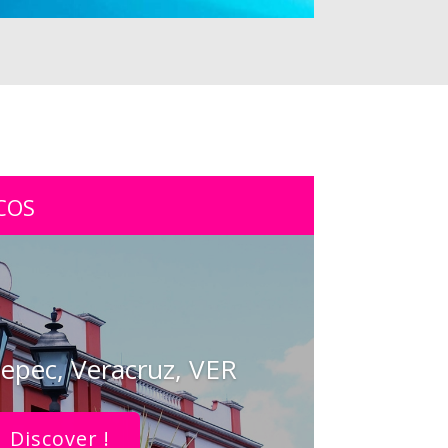
COS
epec, Veracruz, VER
Discover !