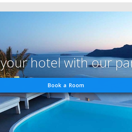
 your hotel with our pa
Book a Room