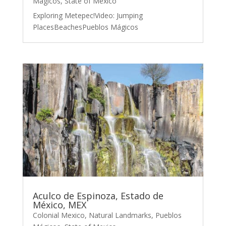
Mágicos
,
State of Mexico
Exploring Metepec!Video: Jumping
PlacesBeachesPueblos Mágicos
Aculco de Espinoza, Estado de
México, MEX
Colonial Mexico
,
Natural Landmarks
,
Pueblos