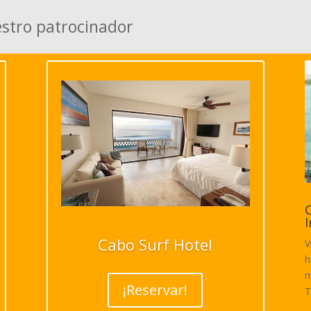
estro patrocinador
C
I
Cabo Surf Hotel
V
h
m
¡Reservar!
T