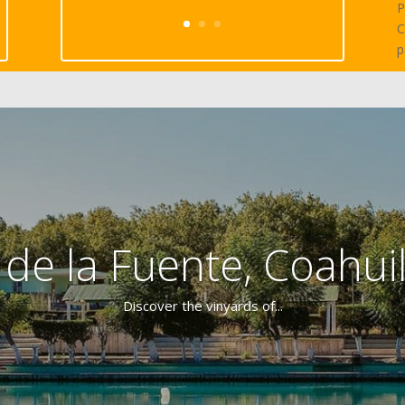
P
C
p
 de la Fuente, Coahui
Discover the vinyards of...