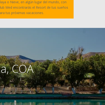
laya o Nieve, en algún lugar del mundo, con
lub Med encontrarás el Resort de tus sueños
ara tus próximas vacaciones.
la, COA