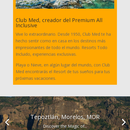
Club Med, creador del Premium All
Inclusive
Vive lo extraordinario. Desde 1950, Club Med te ha
hecho sentir como en casa en los destinos más
impresionantes de todo el mundo. Resorts Todo
Incluido, experiencias exclusivas.
Playa o Nieve, en algún lugar del mundo, con Club
Med encontrarás el Resort de tus sueños para tus
próximas vacaciones.
Tepoztlán, Morelos, MOR
Discover the Magic of...