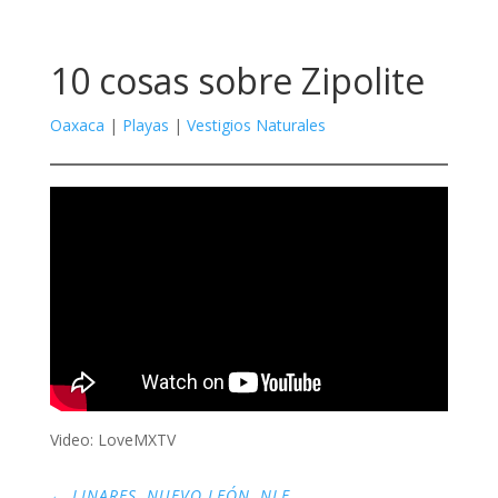
10 cosas sobre Zipolite
Oaxaca
|
Playas
|
Vestigios Naturales
Video: LoveMXTV
←
LINARES, NUEVO LEÓN, NLE