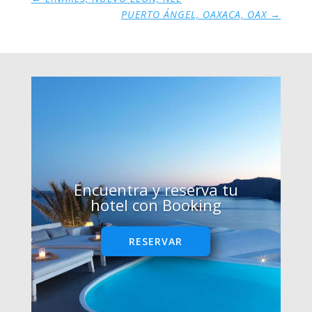
PUERTO ÁNGEL, OAXACA, OAX
→
Encuentra y reserva tu
hotel con Booking
RESERVAR