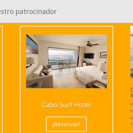
estro patrocinador
C
I
Cabo Surf Hotel
V
h
m
¡Reservar!
T