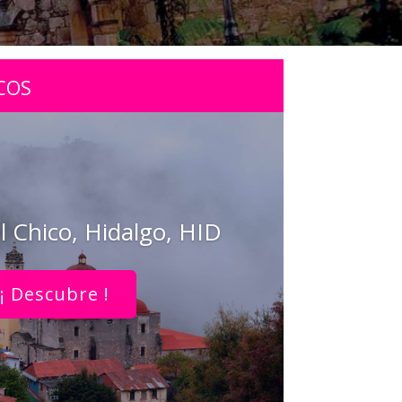
COS
l Chico, Hidalgo, HID
¡ Descubre !