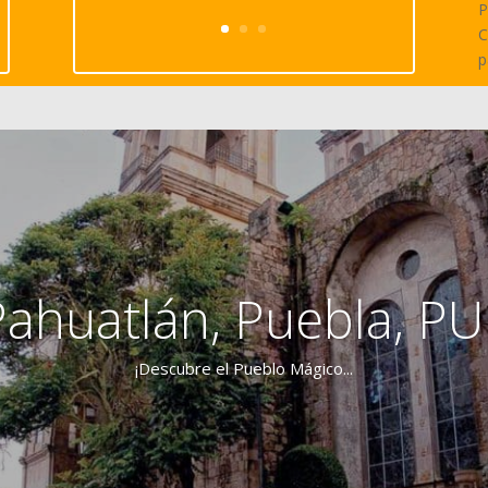
P
C
p
Pahuatlán, Puebla, PU
¡Descubre el Pueblo Mágico...