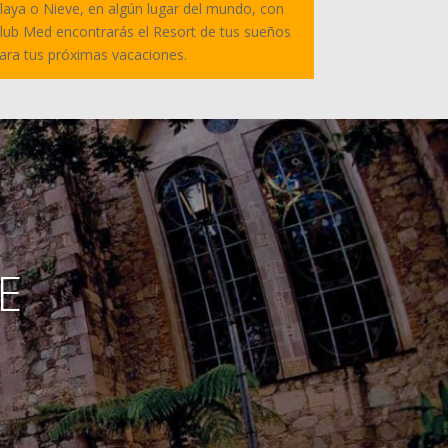
laya o Nieve, en algún lugar del mundo, con
lub Med encontrarás el Resort de tus sueños
ara tus próximas vacaciones.
E