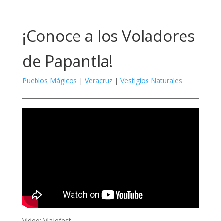
¡Conoce a los Voladores
de Papantla!
Pueblos Mágicos
|
Veracruz
|
Vestigios Naturales
Video: Viajefest