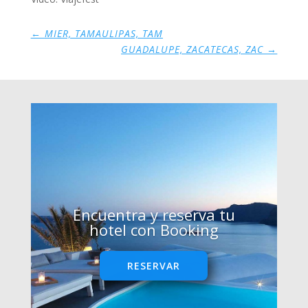
←
MIER, TAMAULIPAS, TAM
GUADALUPE, ZACATECAS, ZAC
→
Encuentra y reserva tu
hotel con Booking
RESERVAR