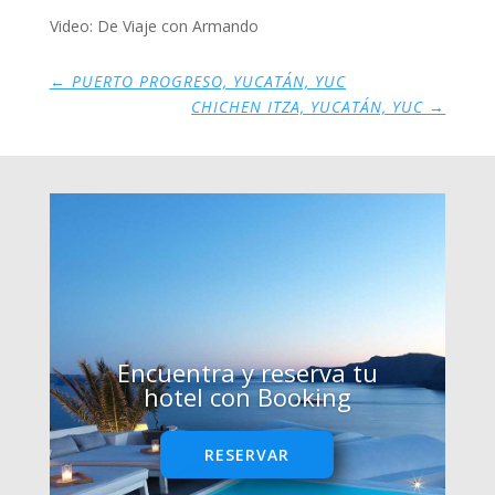
Video: De Viaje con Armando
←
PUERTO PROGRESO, YUCATÁN, YUC
CHICHEN ITZA, YUCATÁN, YUC
→
Encuentra y reserva tu
hotel con Booking
RESERVAR