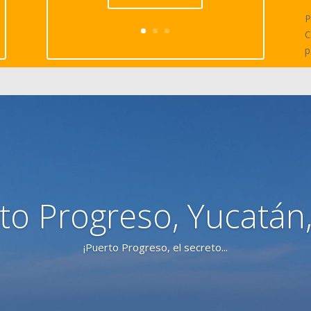
P
C
p
to Progreso, Yucatán
¡Puerto Progreso, el secreto...