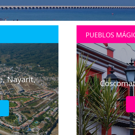
PUEBLOS MÁGI
, Nayarit,
Coscomat
!