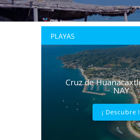
PLAYAS
Cruz de Huanacaxtle
NAY
¡ Descubre 