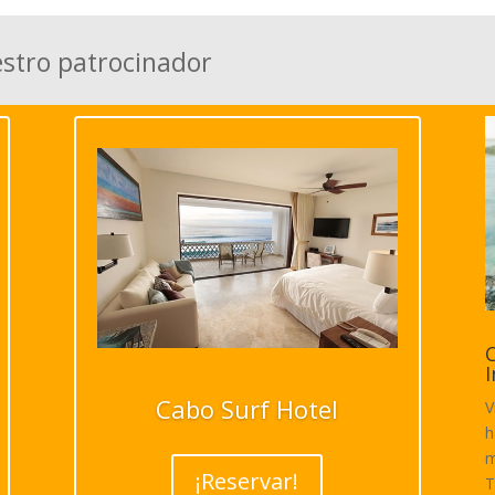
estro patrocinador
C
I
Cabo Surf Hotel
V
h
m
¡Reservar!
T