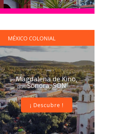
MÉXICO COLONIAL
Magdalena de Kino,
Sonora, SON
¡ Descubre !