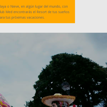
laya o Nieve, en algún lugar del mundo, con
lub Med encontrarás el Resort de tus sueños
ara tus próximas vacaciones.